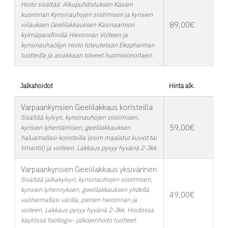
Hoito sisältää: Alkupuhdistuksen Käsien
kuorinnan Kynsinauhojen siistimisen ja kynsien
89,00€
viilauksen Geelilakkauksen Käsinaamion
kylmäparafiinillä Hieronnan Voiteen ja
kynsinauhaöljyn Hoito toteutetaan Ekopharman
tuotteilla ja asiakkaan toiveet huomioonottaen.
Jalkahoidot
Hinta alk.
Varpaankynsien Geelilakkaus koristeilla
Sisältää kylvyn, kynsinauhojen siistimisen,
59,00€
kynsien lyhentämisen, geelilakkauksen
haluamallasi koristeilla (esim maalatut kuviot tai
timantit) ja voiteen. Lakkaus pysyy hyvänä 2-3kk.
Varpaankynsien Geelilakkaus yksivärinen
Sisältää jalkakylvyn, kynsinauhojen siistimisen,
kynsien lyhennyksen, geelilakkauksen yhdellä
49,00€
valitsemallasi värillä, pienen hieronnan ja
voiteen. Lakkaus pysyy hyvänä 2-3kk. Hoidossa
käytössä footlogix- jalkojenhoito tuotteet.