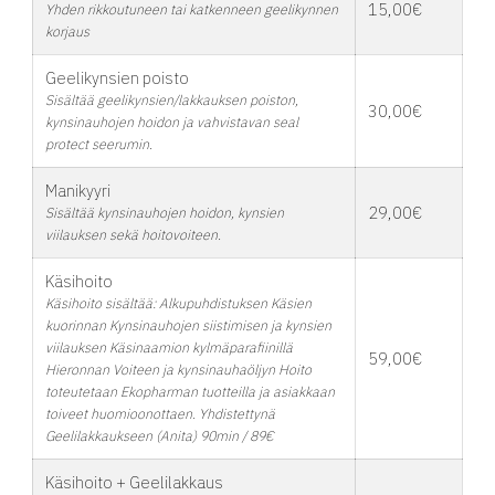
15,00€
Yhden rikkoutuneen tai katkenneen geelikynnen
korjaus
Geelikynsien poisto
Sisältää geelikynsien/lakkauksen poiston,
30,00€
kynsinauhojen hoidon ja vahvistavan seal
protect seerumin.
Manikyyri
29,00€
Sisältää kynsinauhojen hoidon, kynsien
viilauksen sekä hoitovoiteen.
Käsihoito
Käsihoito sisältää: Alkupuhdistuksen Käsien
kuorinnan Kynsinauhojen siistimisen ja kynsien
viilauksen Käsinaamion kylmäparafiinillä
59,00€
Hieronnan Voiteen ja kynsinauhaöljyn Hoito
toteutetaan Ekopharman tuotteilla ja asiakkaan
toiveet huomioonottaen. Yhdistettynä
Geelilakkaukseen (Anita) 90min / 89€
Käsihoito + Geelilakkaus