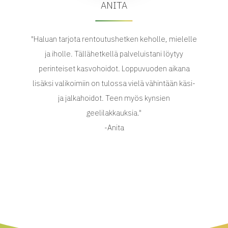
ANITA
"Haluan tarjota rentoutushetken keholle, mielelle
ja iholle. Tällähetkellä palveluistani löytyy
perinteiset kasvohoidot. Loppuvuoden aikana
lisäksi valikoimiin on tulossa vielä vähintään käsi-
ja jalkahoidot. Teen myös kynsien
geelilakkauksia."
-Anita