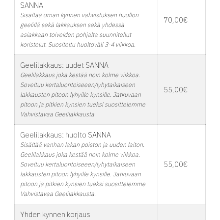
SANNA
Sisältää oman kynnen vahvistuksen huollon
70,00€
geelillä sekä lakkauksen sekä yhdessä
asiakkaan toiveiden pohjalta suunnitellut
koristelut. Suositeltu huoltoväli 3-4 viikkoa.
Geelilakkaus: uudet SANNA
Geelilakkaus joka kestää noin kolme viikkoa.
Soveltuu kertaluontoiseeen/lyhytaikaiseen
55,00€
lakkausten pitoon lyhyille kynsille. Jatkuvaan
pitoon ja pitkien kynsien tueksi suosittelemme
Vahvistavaa Geelilakkausta
Geelilakkaus: huolto SANNA
Sisältää vanhan lakan poiston ja uuden laiton.
Geelilakkaus joka kestää noin kolme viikkoa.
55,00€
Soveltuu kertaluontoiseeen/lyhytaikaiseen
lakkausten pitoon lyhyille kynsille. Jatkuvaan
pitoon ja pitkien kynsien tueksi suosittelemme
Vahvistavaa Geelilakkausta.
Yhden kynnen korjaus