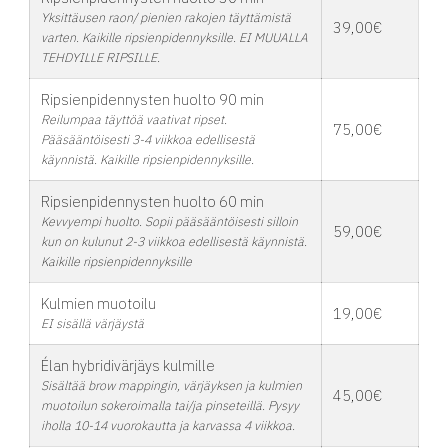
Yksittäusen raon/ pienien rakojen täyttämistä
39,00€
varten. Kaikille ripsienpidennyksille. EI MUUALLA
TEHDYILLE RIPSILLE.
Ripsienpidennysten huolto 90 min
Reilumpaa täyttöä vaativat ripset.
75,00€
Pääsääntöisesti 3-4 viikkoa edellisestä
käynnistä. Kaikille ripsienpidennyksille.
Ripsienpidennysten huolto 60 min
Kevvyempi huolto. Sopii pääsääntöisesti silloin
59,00€
kun on kulunut 2-3 viikkoa edellisestä käynnistä.
Kaikille ripsienpidennyksille
Kulmien muotoilu
19,00€
EI sisällä värjäystä
Élan hybridivärjäys kulmille
Sisältää brow mappingin, värjäyksen ja kulmien
45,00€
muotoilun sokeroimalla tai/ja pinseteillä. Pysyy
iholla 10-14 vuorokautta ja karvassa 4 viikkoa.