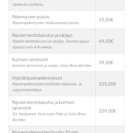
ripsikuitu viuhkana.
Pidennysten poisto
35,00€
Ripsienpidennysten hellävarainen poisto.
Ripsien kestotaivutus ja värjäys
69,00€
Ripsien kestotaivutus ja värjäys. Taivutus pysyy
ripsissä noin 4-8 viikkoa.
Kulmien laminointi
59,00€
Kulmien laminointi ja värjäis. InLei Brow Bomber.
Hybridiripsienpidennykset
105,00€
Ripsienpidennykset yhdistäen klassista- ja
volyymitekniikkaa
Ripsien kestotaivutus ja kulmien
laminointi
109,00€
Sis. Värjäykset. InLei Lash Filler ja InLei Brow
Bomber
Ripsienpidennysten huolto 30 min