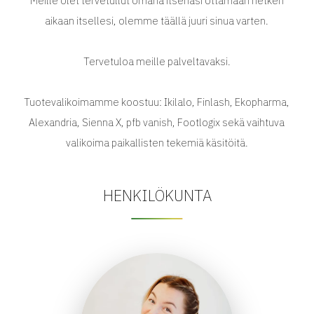
Meille olet tervetullut omana itsenäsi ottamaan hetken
aikaan itsellesi, olemme täällä juuri sinua varten.
Tervetuloa meille palveltavaksi.
Tuotevalikoimamme koostuu: Ikilalo, Finlash, Ekopharma,
Alexandria, Sienna X, pfb vanish, Footlogix sekä vaihtuva
valikoima paikallisten tekemiä käsitöitä.
HENKILÖKUNTA