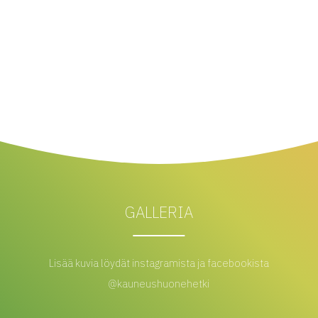
GALLERIA
Lisää kuvia löydät instagramista ja facebookista
@kauneushuonehetki