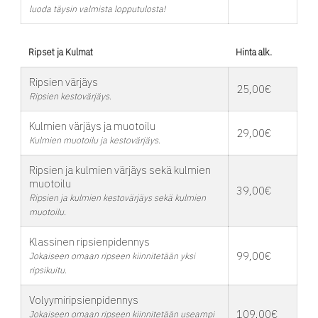
luoda täysin valmista lopputulosta!
Ripset ja Kulmat
Hinta alk.
Ripsien värjäys
25,00€
Ripsien kestovärjäys.
Kulmien värjäys ja muotoilu
29,00€
Kulmien muotoilu ja kestovärjäys.
Ripsien ja kulmien värjäys sekä kulmien
muotoilu
39,00€
Ripsien ja kulmien kestovärjäys sekä kulmien
muotoilu.
Klassinen ripsienpidennys
99,00€
Jokaiseen omaan ripseen kiinnitetään yksi
ripsikuitu.
Volyymiripsienpidennys
109,00€
Jokaiseen omaan ripseen kiinnitetään useampi