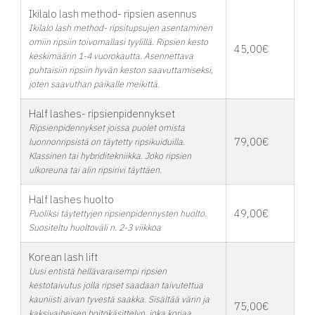
Ikilalo lash method- ripsien asennus
Ikilalo lash method- ripsitupsujen asentaminen
omiin ripsiin toivomallasi tyylillä. Ripsien kesto
45,00€
keskimäärin 1-4 vuorokautta. Asennettava
puhtaisiin ripsiin hyvän keston saavuttamiseksi,
joten saavuthan paikalle meikittä.
Half lashes- ripsienpidennykset
Ripsienpidennykset joissa puolet omista
79,00€
luonnonripsistä on täytetty ripsikuiduilla.
Klassinen tai hybriditekniikka. Joko ripsien
ulkoreuna tai alin ripsirivi täyttäen.
Half lashes huolto
49,00€
Puoliksi täytettyjen ripsienpidennysten huolto.
Suositeltu huoltoväli n. 2-3 viikkoa
Korean lash lift
Uusi entistä hellävaraisempi ripsien
kestotaivutus jolla ripset saadaan taivutettua
kauniisti aivan tyvestä saakka. Sisältää värin ja
75,00€
kaksivaiheisen hoitokäsittelyn, joka korjaa