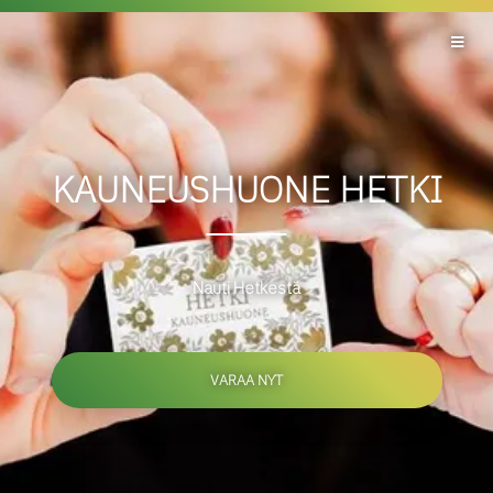
KAUNEUSHUONE HETKI
Nauti Hetkestä
VARAA NYT