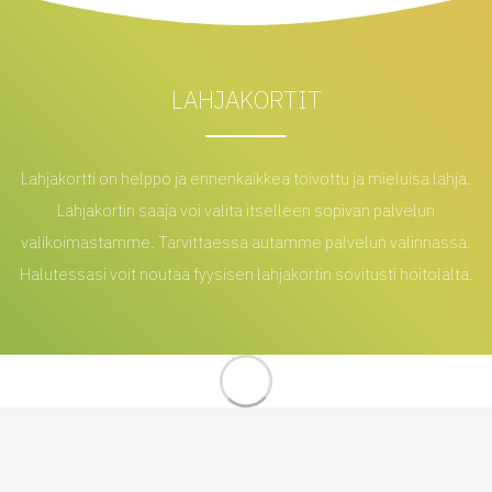
LAHJAKORTIT
Lahjakortti on helppo ja ennenkaikkea toivottu ja mieluisa lahja.
Lahjakortin saaja voi valita itselleen sopivan palvelun
valikoimastamme. Tarvittaessa autamme palvelun valinnassa.
Halutessasi voit noutaa fyysisen lahjakortin sovitusti hoitolalta.