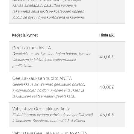
karvaa sisältäpäin, palauttaa lipidejä ja
rakennetta sekä lukitsee kosteuden ripseen
jolloin se pysyy hyvä kuntoisena ja kauniina.
Kädet ja kynnet
Hinta alk.
Geelilakkaus ANITA
Geelilakkaus sis. Kynsinauhojen hoidon, kynsien
40,00€
viilauksen ja lakkauksen valitsemallasi
geelilakalla.
Geelilakkauksen huolto ANITA
Geelilakkaus sis. Vanhan geelilakan poiston,
40,00€
kynsinauhojen hoidon, kynsien viilauksen ja
lakkauksen valitsemallasi geelilakalla.
Vahvistava Geelilakkaus Anita
45,00€
Sisältää oman kynnen vahvistuksen geelillä sekä
lakkauksen. Suositeltu huoltoväli 3-4 viikkoa.
Vahvistava Geelilakkaus Huolto ANITA