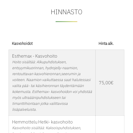
HINNASTO
Kasvohoidot
Hinta alk.
Esthemax - Kasvohoito
Hoito sisältää: Alkupuhdistuksen,
entsyymikuorinnan, hydrojelly-naamion,
rentouttavan kasvohieronnan,seerumin ja
voiteen. Naamion vaikuttaessa saat halutessasi
75,00€
valita pää- tai käsihieronnan täydentämään
kokemusta. Esthemax- kasvohoidon voi yhdistää
myös ultraäänipuhdistukseen tai
timanttihiontaan jotka valittavissa
lisäpalveluista.
Hemmottelu Hetki- kasvohoito
Kasvohoito sisältää: Kaksoispuhdistuksen,