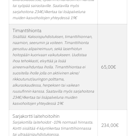
tai syöpää sairastaville. Saatavilla myös
sarjahoitona 234€/4kertaa tai lisäpalveluna
muiden kasvohoitojen yhteydessä 19€
Timanttihionta
Sisältää: Kaksoispuhdistuksen, timanttihionnan,
naamion, seerumin ja voiteen. Timanttihionta
perustuu alipaineimuun, sekä laserhiotun
hoitopään kuorivaan vaikutukseen. Uudistaa
ihoa tehokkasti, elvyttää ja lisää
65,00€
aineenvaihduntaa iholla. Timanttihiontaa ei
suositella iholle jolla on aktiivinen akne/
rikkoutunut/auringon polttama,
alkuraskaudessa, herpeksen tai vaikean
ruusufinnin kanssa. Saatavilla myös sarjahoitona
234€/4kertaa tai lisäpalveluna muiden
kasvohoitojen yhteydessä 19€
Sarjakortti laitehoitoihin
Sarjakortilla laitehoidot -10% normaali hinnasta.
234,00€
Kortti sisältää 4 käyntikertaa timanttihionnassa
tai ultraäänipuhdistuksessa.