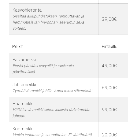
Kasvohieronta
Sisältää alkupuhdistuksen, rentouttavan ja
39,00€
hemmottelevan hieronnan, seerumin sekä
voiteen.
Meikit
Hinta alk.
Päivämeikki
49,00€
Piristä päivääsi kevyellä ja raikkaalla
päivämeikillä.
Juhlameikki
69,00€
Tyrmäävä meikki juhliin. Anna itsesi säkenöidä!
Häämeikki
99,00€
Häikäisevä meikki siihen kaikista tärkeimpään
juhlaan!
Koemeikki
20,00€
Meikin testausta ja suunnittelua. Ei välttämättä