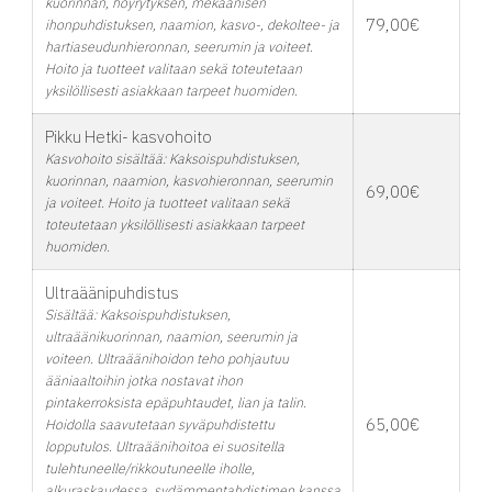
kuorinnan, höyrytyksen, mekaanisen
79,00€
ihonpuhdistuksen, naamion, kasvo-, dekoltee- ja
hartiaseudunhieronnan, seerumin ja voiteet.
Hoito ja tuotteet valitaan sekä toteutetaan
yksilöllisesti asiakkaan tarpeet huomiden.
Pikku Hetki- kasvohoito
Kasvohoito sisältää: Kaksoispuhdistuksen,
kuorinnan, naamion, kasvohieronnan, seerumin
69,00€
ja voiteet. Hoito ja tuotteet valitaan sekä
toteutetaan yksilöllisesti asiakkaan tarpeet
huomiden.
Ultraäänipuhdistus
Sisältää: Kaksoispuhdistuksen,
ultraäänikuorinnan, naamion, seerumin ja
voiteen. Ultraäänihoidon teho pohjautuu
ääniaaltoihin jotka nostavat ihon
pintakerroksista epäpuhtaudet, lian ja talin.
65,00€
Hoidolla saavutetaan syväpuhdistettu
lopputulos. Ultraäänihoitoa ei suositella
tulehtuneelle/rikkoutuneelle iholle,
alkuraskaudessa, sydämmentahdistimen kanssa