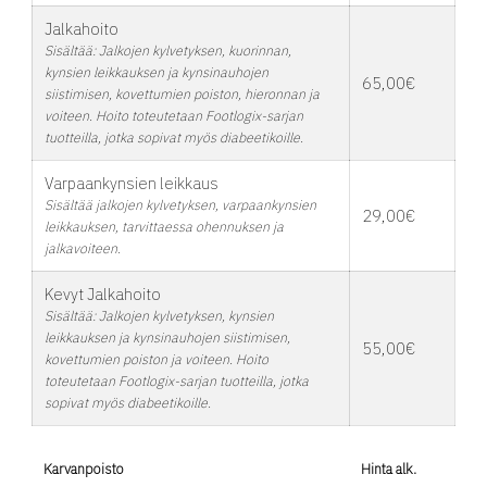
Jalkahoito
Sisältää: Jalkojen kylvetyksen, kuorinnan,
kynsien leikkauksen ja kynsinauhojen
65,00€
siistimisen, kovettumien poiston, hieronnan ja
voiteen. Hoito toteutetaan Footlogix-sarjan
tuotteilla, jotka sopivat myös diabeetikoille.
Varpaankynsien leikkaus
Sisältää jalkojen kylvetyksen, varpaankynsien
29,00€
leikkauksen, tarvittaessa ohennuksen ja
jalkavoiteen.
Kevyt Jalkahoito
Sisältää: Jalkojen kylvetyksen, kynsien
leikkauksen ja kynsinauhojen siistimisen,
55,00€
kovettumien poiston ja voiteen. Hoito
toteutetaan Footlogix-sarjan tuotteilla, jotka
sopivat myös diabeetikoille.
Karvanpoisto
Hinta alk.