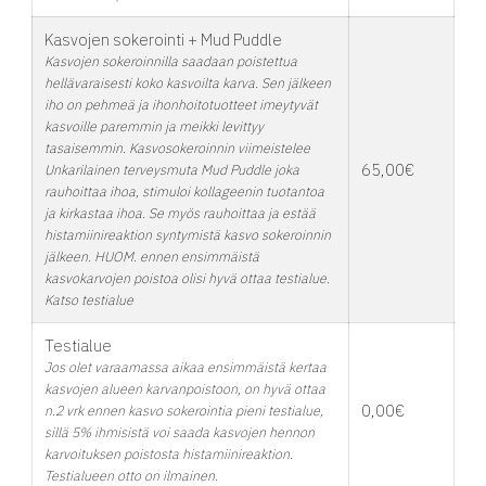
Kasvojen sokerointi + Mud Puddle
Kasvojen sokeroinnilla saadaan poistettua
hellävaraisesti koko kasvoilta karva. Sen jälkeen
iho on pehmeä ja ihonhoitotuotteet imeytyvät
kasvoille paremmin ja meikki levittyy
tasaisemmin. Kasvosokeroinnin viimeistelee
65,00€
Unkarilainen terveysmuta Mud Puddle joka
rauhoittaa ihoa, stimuloi kollageenin tuotantoa
ja kirkastaa ihoa. Se myös rauhoittaa ja estää
histamiinireaktion syntymistä kasvo sokeroinnin
jälkeen. HUOM. ennen ensimmäistä
kasvokarvojen poistoa olisi hyvä ottaa testialue.
Katso testialue
Testialue
Jos olet varaamassa aikaa ensimmäistä kertaa
kasvojen alueen karvanpoistoon, on hyvä ottaa
0,00€
n.2 vrk ennen kasvo sokerointia pieni testialue,
sillä 5% ihmisistä voi saada kasvojen hennon
karvoituksen poistosta histamiinireaktion.
Testialueen otto on ilmainen.